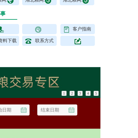
网:
湖北粮网:
湖北粮网:
办事
客户指南
资料下载
联系方式
1
2
3
4
5
-
查询