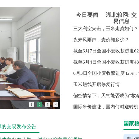
今日要闻
湖北粮网:
交
易信息
三大利空夹击，玉米走势如何？
夜来风雨声，麦价知多少？
截至6月7日全国小麦收获进度6
截至6月4日全国小麦收获进度48
6月3日全国小麦收获进度42%
玉米短线开启修复行情
偏空情绪下，天气能否成为“救
强党性、优服务、促发展——湖北粮网与湖
1
2
3
4
国际米价连涨，国内何时迎转机
国家
草的交易发布公告