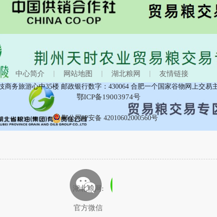
新麦收割进度加快 中晚籼稻趋弱运行
2026-05-29
湖北粮网:新麦上市范围扩大 中晚籼稻趋弱运行
2026-05-22
中心简介
|
网站地图
|
湖北粮网
|
友情链接
务旅游心中35楼 邮政银行数字：430064 合肥一个国家谷物网上交易
鄂ICP备19003974号
鄂公网IP安备 42010602000560号
湖北粮网:
官方微信