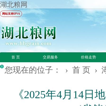
湖北粮网
网站支持IPV6
首 页
交易服务
价格走势
您现在的位子： ›
首 页
›
《2025年4月1