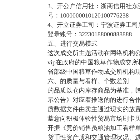
3、开公户信用社：浙商信用社东
号：1000000010120100776238
4、开立证券工司：宁波证券工司
登录账号：32230188000888888
五、进行交易模式
这次成交所主题活动在网络机构
vip在政府的中国粮草作物成交
省部级中国粮草作物成交所机构
六、的质量与看样、个数差别
的品质以仓内库存商品为基准，
示公告》对应着推送的的进行合
质数据文件由卖主通过现实的放
蓄意向积极体验性贸易市场刷卡
开据《竟价销售员粮油加工看样
货币性资产质和交通管理状况、