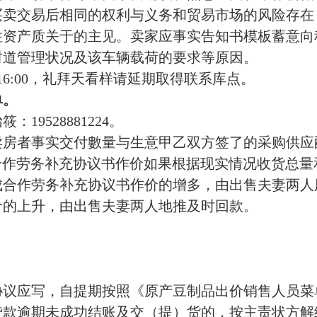
买卖交易后相同的权利与义务和贸易市场的风险存在
性资产质关于的主见。卖家应事实告知书模板蓄意向
村道管理状况及该车辆载荷的要求等原因。
6:00
，
礼拜天看样请延期取得联系库点
。
单。
19528881224
。
卖房者事实交付數量与生意甲乙双方签了的采购供应
合作劳务补充协议书作价如果根据现实情况收货总
成合作劳务补充协议书作价的增多，由出售夫妻两人
价的上升，由出售夫妻两人地推及时回款。
协议应写
，自提期
按照《原产豆制品出价销售人员菜
贷款逾期未
成功结账及交（提）货的，按主责状方解