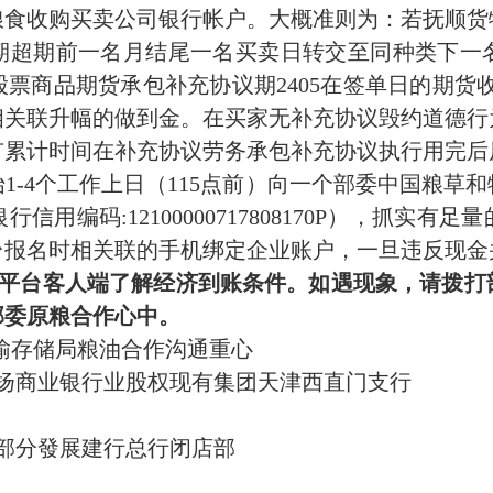
粮食收购买卖公司银行帐户。大概准则为：若抚顺货
议期超期前一名月结尾一名买卖日转交至同种类下
票商品期货承包补充协议期2405在签单日的期货
相关联升幅的做到金。在买家无补充协议毁约道德行
有累计时间在补充协议劳务承包补充协议执行用完后
1-4个工作上日（115点前）向一个部委中国粮草
用编码:12100000717808170P），抓实
台报名时相关联的手机绑定企业账户，一旦违反现金
p平台客人端了解经济到账条件。如遇现象，请拨
部委原粮合作心中。
输存储局粮油合作沟通重心
扬商业银行业股权现有集团天津西直门支行
部分發展建行总行闭店部