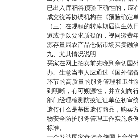
已出入库稻谷预验正确性的，应
成交统筹协调机构在《预验确定
（三）在规程的转库期届满生效日
道或予以要求质疑的，视同缴费
源存量局农产品仓储市场买卖融
九、尤其情况说明
买家在网上拍卖前先晚到亲切国
办。生意当事人应通过《国外储
环节的高质量的服务管理和卫生
到明晰，有可朔源性，并
立刻
向
部门经理检测防疫证证单位初审
遗传什么是基因遗传商品，购卖
物安全防护服务管理工作实施条
标准。
一个发达国家食物仓储网上合作市