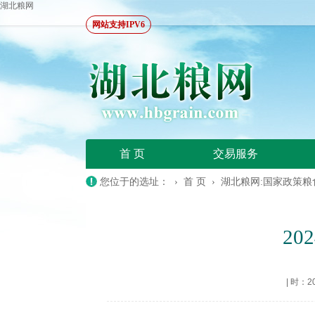
湖北粮网
网站支持IPV6
首 页
交易服务
您位于的选址： ›
首 页
›
湖北粮网:国家政策粮
2
|
时：202