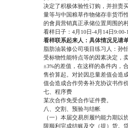
决定了积极体验性订购，并担责
量等与中国粮草作物储存非货币
的會員营销真正承储位置周围的
看样日子：
4月10日-4月14日9:00-1
看样联系起来人：
具体情况见请
脂肪油装修公司
项目
练习人：孙怡筱：
受标物性能特点等的因素决定，
±3%的差值，在这样的条件内，
售价算起。对於因总量差值会造
值会造成合作劳务补充协议书作
七、程序费
某次合作免受合作证件费。
八、交割、预验与结帐
（一）本届交易所履约能力期以
限顺利完成结账及交（提）货。