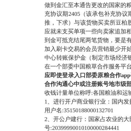
做到金汇至本通告更改的国家的
充协议期2405（该承包补充协
推，下求）与该货物买卖所豆柏股
应就未支买单项一些向卖家追加
到金可抵充结尾两笔货物，要是
加入刷卡交易的会员营销最少开始
中心转账保护金（制定市场经济银行信
在一个部委中国粮草合作服务平
应即使登录入口部委原粮合作ap
合作沟通心中或注册账号地市级
收钱计量单位称呼:各国粮油和运
1、进行开户商业银行业：国内发
用户名:35150188000132701
2、开公户建行：国家占农业的大
号:20399990010100000284441