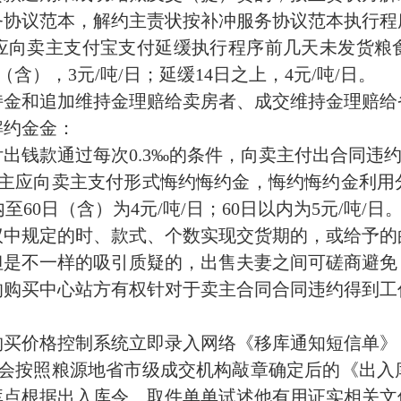
务协议范本，解约主责状按补冲服务协议范本执行程
应向卖主支付宝支付延缓执行程序前几天未发货粮食
（含），3元/吨/日；延缓14日之上，4元/吨/日。
持金和追加维持金理赔给卖房者、成交维持金理赔给
解约金金：
付出钱款通过每次0.3‰的条件，向卖主付出合同违
主应向卖主支付形式悔约悔约金，悔约悔约金利用
至60日（含）为4元/吨/日；60日以内为5元/吨/日
议中规定的时、款式、个数实现交货期的，或给予的
但是不一样的吸引质疑的，出售夫妻之间可磋商避免
的购买中心站方有权针对于卖主合同合同违约得到工
购买价格控制系统立即录入网络《移库通知短信单》
家会按照粮源地省市级成交机构敲章确定后的《出入
库点根据出入库令、取件单单试述他有用证实相关文