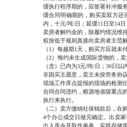
缓执行程序期的，应签署补冲服
缓合同明确期的，购买卖双方还
内，十元/吨/日；延缓11日至14日
卖房者解约金的，除履约情况维
权按低于规则真接向卖房者主范
（1）每越期1天，购买方应就未
（2）悔约未生成国际货物的，卖
（含）已内为3元/吨/日；30日以内
非因买主愿意，卖主未按劳务协
现场工作库点提报的现场的检测
合同合同违约，粮源地省级重点
执行来执行。
（二）卖方缴纳社保钱款后，在
4个办公成交日做完确定。出卖
出入库令及取件单单。实践存储