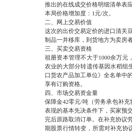
推出的在线成交价格明细清单表
本局价格增加度：1元/次。
二、网上交易价值
这次的出价交易定价的进口清关
制品一并移库，到货地方为卖房
三、买卖交易资格
祖册资本管理不大于1000余万
农业的大部分转遗传基因水稻组
口货农产品加
工
单位》
全名单
中
享有订购资格。
四、市场交易资金量
保障金42零元/吨（劳务承包补
表现的基本先决条件下，买家预
完后原路取消订单。在补充协议
期股票行情转变，所需对补充协