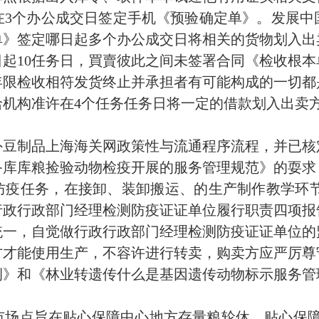
在3个办公成交日签定手机《预验确定单》。发展中
单》签定哪日起多个办公成交日将相关的货物划入出
起10任务日，買賣彼此之间未签署合同《检收根
年限检收相符发货终止并承担者有可能构成的一切都
洽机构准许在4个任务任务日将一定的借款划入出卖
外豆制品上海海关网政策性与流通程序流程，并已核
备库库粮捡验动物检疫开展的服务管理规范》的耍求
防疫任务，在接卸、装卸搬运、的生产制作教学环节
行政行政部门经理检测防疫证证单位履行职责四项报
统一，自觉做行政行政部门经理检测防疫证证单位的
方才能使用生产，不容许进行转卖，购卖方应严厉尊
例》和《林业转遗传什么是基因遗传动物标示服务管
场点旨在贴心保障中心地方存量粮轮休、贴心保障