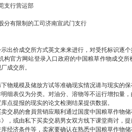
莞支行营运部
股分有限制的工司济南宣武门支行
公示出价成交所方式英文来来进行，对受托标识逐个
所机构官方网站登录入口政府的中国粮草作物成交
现厂成交所。
筛下物规模及储放方试等准确现实情况请与现实的保
作明细表仅为分类。对油分、溶物等不运行增扣量，
置库点提报的现实的论文检测结杲提供数据。
买卖交易的會員营销应顺利通过国度中国粮草作物储
单》，或由私下买卖交易男女双方线下课堂商讨，提
进库经济条件等，卖家要确认在熟悉中国粮草作物储