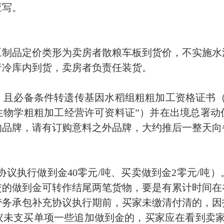
应写。
豆制品定价类形为卖房者散粮车板到货价，不实施水
者冷库内到货，卖房者负责任装货。
元，且必备条件转遗传基因水稻组粗粗加工资格证书
生物学粗粗加工经营许可资料证”）并在出境总署动
的品牌，请有订购意料之外品牌，大约推后一整天向
充协议执行做到金40零元/吨、买卖做到金2零元/吨
交的做到金可转作结尾两笔货物，要是有累计时间在
劳务承包补充协议执行期前，买家未缴清付清的，因
议未支买单项一些追加做到金的，买家应在看到卖家